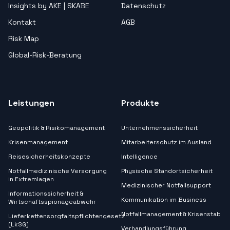
Insights by AKE | SKABE
Datenschutz
Kontakt
AGB
Risk Map
Global-Risk-Beratung
Leistungen
Produkte
Geopolitik & Risikomanagement
Unternehmenssicherheit
Krisenmanagement
Mitarbeiterschutz im Ausland
Reisesicherheitskonzepte
Intelligence
Notfallmedizinische Versorgung
Physische Standortsicherheit
in Extremlagen
Medizinischer Notfallsupport
Informationssicherheit &
Kommunikation im Business
Wirtschaftsspionageabwehr
Notfallmanagement & Krisenstab
Lieferkettensorgfaltspflichtengesetz
(LkSG)
Verhandlungsführung