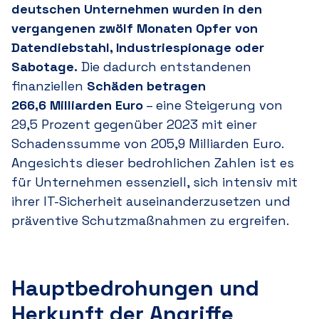
deutschen Unternehmen wurden in den
vergangenen zwölf Monaten Opfer von
Datendiebstahl, Industriespionage oder
Sabotage.
Die dadurch entstandenen
finanziellen
Schäden betragen
266
,6 M
illiarden Eu
ro
–
eine Steigerung von
29
,5 P
rozent gegenüber 2023 mit einer
Schadenssumme von 205
,9 M
illiarden Euro.
Angesichts dieser bedrohlichen Zahlen ist es
für Unternehmen essenziell, sich intensiv mit
ihrer IT-Sicherheit auseinanderzusetzen und
präventive Schutzmaßnahmen zu ergreifen.
Hauptbedrohungen und
Herkunft der Angriffe