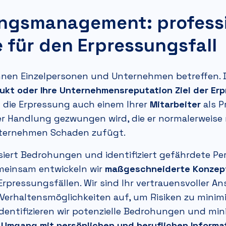
ngsmanagement: professi
 für den Erpressungsfall
nen Einzelpersonen und Unternehmen betreffen. 
dukt oder Ihre Unternehmensreputation Ziel der Er
 die Erpressung auch einem Ihrer
Mitarbeiter
als P
ner Handlung gezwungen wird, die er normalerweise 
ternehmen Schaden zufügt.
iert Bedrohungen und identifiziert gefährdete Pe
einsam entwickeln wir
maßgeschneiderte Konzep
rpressungsfällen. Wir sind Ihr vertrauensvoller A
Verhaltensmöglichkeiten auf, um Risiken zu minimi
dentifizieren wir potenzielle Bedrohungen und mini
n
Umgang mit persönlichen und beruflichen Informa