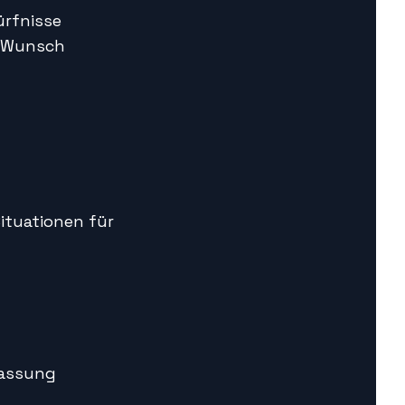
ürfnisse
f Wunsch
Situationen für
lassung