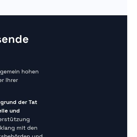
sende
llgemein hohen
r Ihrer
rgrund der Tat
lle und
terstützung
nklang mit den
itsbehörden und