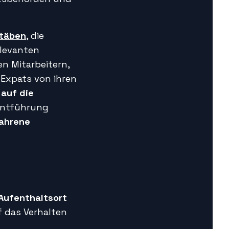
stäben
, die
elevanten
en Mitarbeitern,
 Expats von ihren
auf die
 Entführung
ahrene
Aufenthaltsort
f das Verhalten