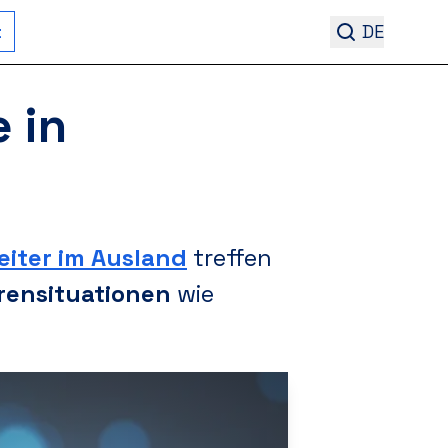
t
DE
 in
eiter im Ausland
treffen
rensituationen
wie