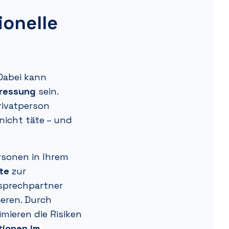
onelle
Dabei kann
pressung
sein.
rivatperson
nicht täte – und
rsonen in Ihrem
te
zur
nsprechpartner
eren. Durch
mieren die Risiken
tionen im