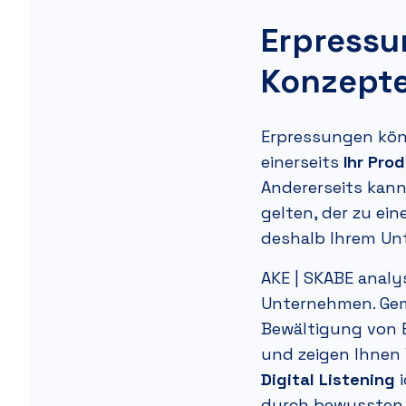
Erpressu
Konzepte
Erpressungen kön
einerseits
Ihr Pro
Andererseits kann
gelten, der zu ei
deshalb Ihrem Un
AKE | SKABE
analys
Unternehmen. Gem
Bewältigung von E
und zeigen Ihnen 
Digital Listening
i
durch bewusste