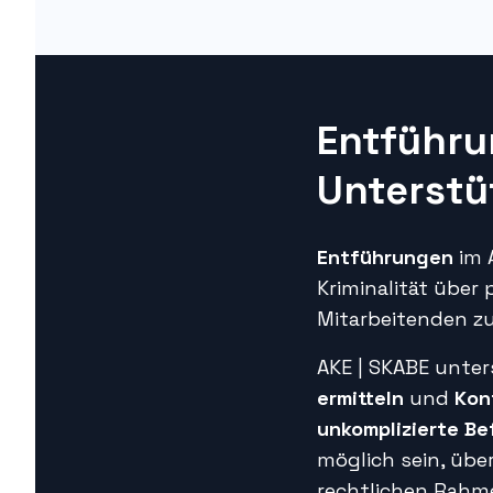
Entführu
Unterstü
Entführungen
im 
Kriminalität über 
Mitarbeitenden zu
AKE | SKABE
unters
ermitteln
und
Kon
unkomplizierte Be
möglich sein, übe
rechtlichen Rahm