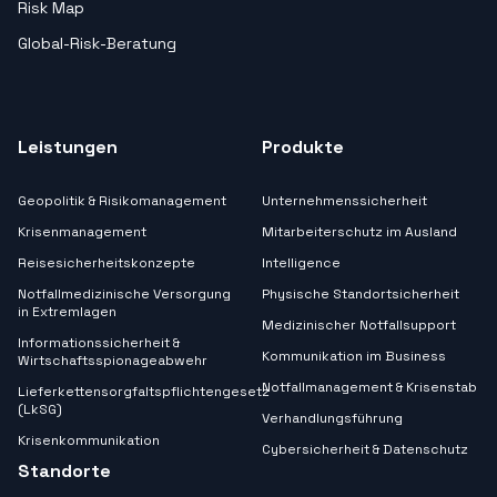
Risk Map
Global-Risk-Beratung
Leistungen
Produkte
Geopolitik & Risikomanagement
Unternehmenssicherheit
Krisenmanagement
Mitarbeiterschutz im Ausland
Reisesicherheitskonzepte
Intelligence
Notfallmedizinische Versorgung
Physische Standortsicherheit
in Extremlagen
Medizinischer Notfallsupport
Informationssicherheit &
Kommunikation im Business
Wirtschaftsspionageabwehr
Notfallmanagement & Krisenstab
Lieferkettensorgfaltspflichtengesetz
(LkSG)
Verhandlungsführung
Krisenkommunikation
Cybersicherheit & Datenschutz
Standorte