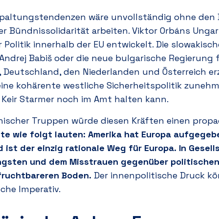
paltungstendenzen wäre unvollständig ohne den Bli
er Bündnissolidarität arbeiten. Viktor Orbáns Unga
 Politik innerhalb der EU entwickelt. Die slowakis
r Andrej Babiš oder die neue bulgarische Regierun
h, Deutschland, den Niederlanden und Österreich erz
eine kohärente westliche Sicherheitspolitik zuneh
 Keir Starmer noch im Amt halten kann.
nischer Truppen würde diesen Kräften einen prop
nte wie folgt lauten: Amerika hat Europa aufgegebe
ist der einzig rationale Weg für Europa.
In Gesell
ängsten und dem Misstrauen gegenüber politischen 
 fruchtbareren Boden.
Der innenpolitische Druck kön
sche Imperativ.