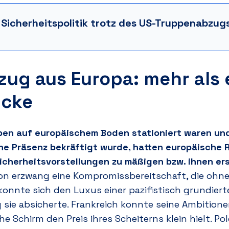
s Sicherheitspolitik trotz des US-Truppenabzug
ug aus Europa: mehr als 
ücke
pen auf europäischem Boden stationiert waren un
che Präsenz bekräftigt wurde, hatten europäische 
Sicherheitsvorstellungen zu mäßigen bzw. ihnen er
n erzwang eine Kompromissbereitschaft, die ohne
nnte sich den Luxus einer pazifistisch grundierten
sie absicherte. Frankreich konnte seine Ambition
he Schirm den Preis ihres Scheiterns klein hielt. Po