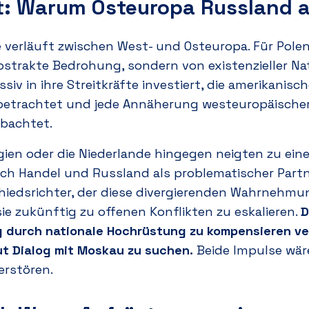
t: Warum Osteuropa Russland 
e verläuft zwischen West- und Osteuropa. Für Polen
bstrakte Bedrohung, sondern von existenzieller Nat
v in ihre Streitkräfte investiert, die amerikanisch
t betrachtet und jede Annäherung westeuropäisch
obachtet.
lgien oder die Niederlande hingegen neigten zu ei
ch Handel
und
Russland als problematischer Part
hiedsrichter, der diese divergierenden Wahrnehm
ie zukünftig zu offenen Konflikten zu eskalieren.
D
 durch nationale Hochrüstung zu kompensieren ve
ut Dialog mit Moskau zu suchen.
Beide Impulse wäre
erstören.