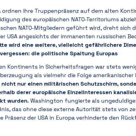
USA ordnen ihre Truppenpräsenz auf dem alten Kon
eidigung des europäischen NATO-Territoriums abzieh
schen NATO-Mitgliedern geführt wird, dreht sich 
der USA angesichts der immanenten russischen B
tte wird eine weitere, vielleicht gefährlichere Dim
n vergessen: die politische Spaltung Europas
en Kontinents in Sicherheitsfragen war stets weni
berzeugung als vielmehr die Folge amerikanische
 nicht nur einen militärischen Schutzschirm, sonde
nerhalb derer europäische Einzelinteressen kanalis
ckt wurden.
Washington fungierte als ungeduldiger
nis, das ohne diese externe Autorität stets von z
e Präsenz der USA in Europa verhinderte den Rückfal