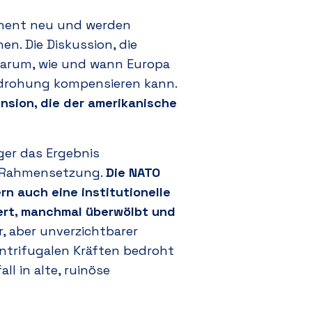
tinent neu und werden
en. Die Diskussion, die
darum, wie und wann Europa
edrohung kompensieren kann.
ension, die der amerikanische
ger das Ergebnis
r Rahmensetzung.
Die NATO
rn auch eine institutionelle
iert, manchmal überwölbt und
, aber unverzichtbarer
entrifugalen Kräften bedroht
l in alte, ruinöse