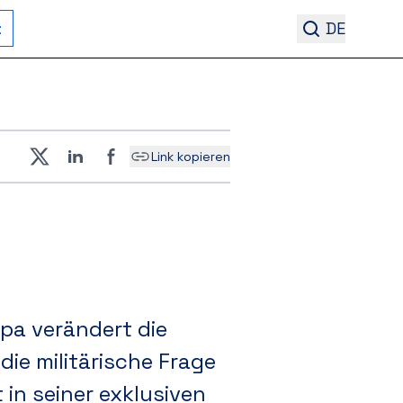
t
DE
Link kopieren
pa verändert die
ie militärische Frage
t in seiner exklusiven